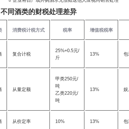
企业将自产或外购酒水无偿赠送他人应视同销售处理
o
、不同酒类的财税处理差异
类
消费税计税方式
税率
增值税税率
25%+0.5
元
/
酒
复合计税
13%
包
斤
甲类
250
元
/
吨
酒
从量定额
13%
娱
乙类
220
元
/
吨
酒
从价定率
10%
13%
包