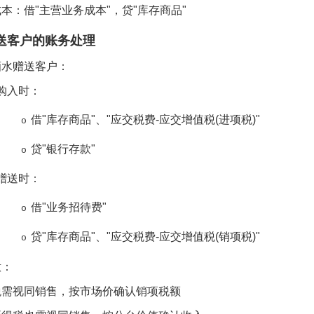
成本：借
"
主营业务成本
"
，贷
"
库存商品
"
送客户的账务处理
酒水赠送客户：
购入时：
借
"
库存商品
"
、
"
应交税费
-
应交增值税
(
进项税
)"
o
贷
"
银行存款
"
o
赠送时：
借
"
业务招待费
"
o
贷
"
库存商品
"
、
"
应交税费
-
应交增值税
(
销项税
)"
o
意：
税需视同销售，按市场价确认销项税额