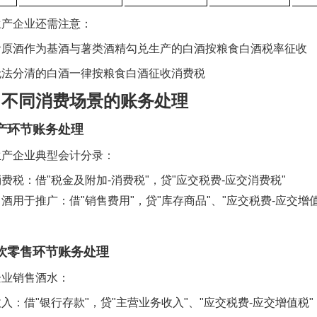
生产企业还需注意：
食原酒作为基酒与薯类酒精勾兑生产的白酒按粮食白酒税率征收
无法分清的白酒一律按粮食白酒征收消费税
、不同消费场景的账务处理
产环节账务处理
生产企业典型会计分录：
消费税：借
"
税金及附加
-
消费税
"
，贷
"
应交税费
-
应交消费税
"
白酒用于推广：借
"
销售费用
"
，贷
"
库存商品
"
、
"
应交税费
-
应交增
饮零售环节账务处理
企业销售酒水：
收入：借
"
银行存款
"
，贷
"
主营业务收入
"
、
"
应交税费
-
应交增值税
"