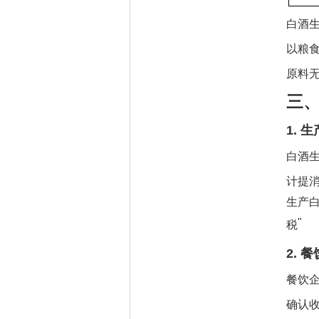
白酒
以粮
原料
三
1.
生
白酒
计提
生产
"
税
2.
餐
餐饮
确认