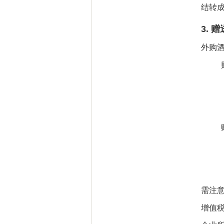
结转
3.
赠
外购
需注
增值