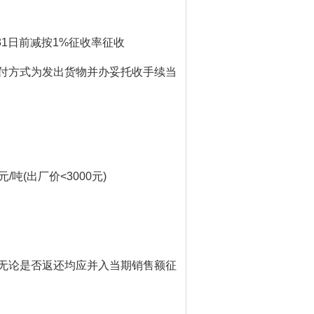
31
日前减按
1%
征收率征收
付方式为发出货物并办妥托收手续当
元
/
吨
(
出厂价
<3000
元
)
无论是否返还均应并入当期销售额征