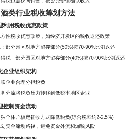
所得税也需视同销售，按公允价值确认收入
、酒类行业税收筹划方法
理利用税收优惠政策
地方性税收优惠政策，如经济开发区的税收返还政策
税：部分园区对地方留存部分
(50%)
按
70-90%
比例返还
所得税：部分园区对地方留存部分
(40%)
按
70-90%
比例返还
化企业组织架构
关联企业合理分担税负
业务分流将税负压力转移到低税率地区企业
理控制资金流动
个独个体户核定征收方式降低税负
(
综合税率约
2-2.5%)
规划资金流动路径，避免资金外流和漏税风险