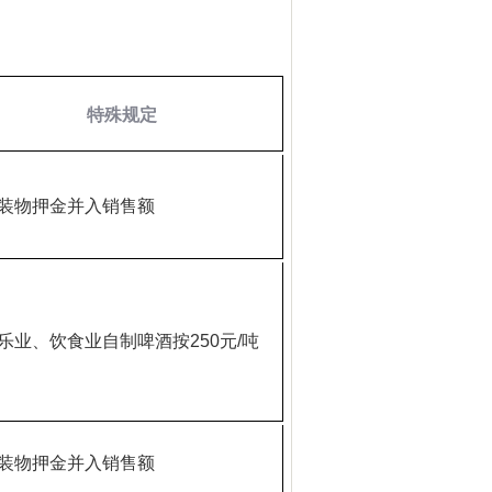
特殊规定
装物押金并入销售额
乐业、饮食业自制啤酒按
250
元
/
吨
装物押金并入销售额