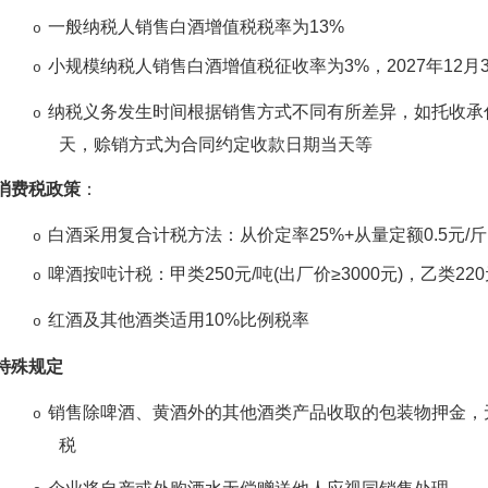
一般纳税人销售白酒增值税税率为
13%
o
小规模纳税人销售白酒增值税征收率为
3%
，
2027
年
12
月
o
纳税义务发生时间根据销售方式不同有所差异，如托收承
o
天，赊销方式为合同约定收款日期当天等
消费税政策
：
白酒采用复合计税方法：从价定率
25%+
从量定额
0.5
元
/
斤
o
啤酒按吨计税：甲类
250
元
/
吨
(
出厂价
≥3000
元
)
，乙类
220
o
红酒及其他酒类适用
10%
比例税率
o
特殊规定
销售除啤酒、黄酒外的其他酒类产品收取的包装物押金，
o
税