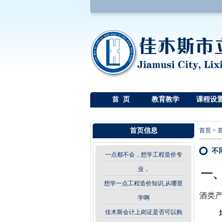
首 页
教育教学
课程设
首页信息
首页
>
不
一点都不会，想学工程造价专
业，
一
想学一点工程造价知识,从哪里
酒类
学啊
佳木斯会计上岗证是否可以购